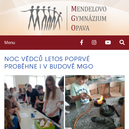
Menu
NOC VĚDCŮ LETOS POPRVÉ
PROBĚHNE I V BUDOVĚ MGO