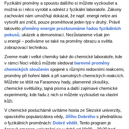
Fyzikální proměny a spoustu dalšího si můžete vyzkoušet a
možná si i něco vyrobit a odnést z fyzikální laboratoře. Zákony
zachování nám umožňují dokázat, že např. energii nelze ani
vytvořit ani zničit, pouze proměňovat jeden typ v druhý. Právě
takovéto
přeměny energie prozkoumáme řadou fyzikálních
pokusů,
ukázek a demonstrací. Nezůstaneme však jen
u energií – podíváme se také na proměny obrazu a světla
zobrazovací technikou.
Zveme malé i velké chemiky také do chemické laboratoře, kde
v rámci Noci vědců můžete sledovat
barevné proměny
chemických sloučenin
spojené s různými redoxními reakcemi,
proměny při hoření látek a při samotných chemických reakcích.
Můžete se těšit na Faraonovy hady, plamenné zkoušky,
chemické světlušky, tajná písma a další zajímavé chemické
experimenty, kde řadu z nich si můžete vyzkoušet na vlastní
kůži.
V chemické posluchárně uvítáme hosta ze Slezské univerzity,
opavského popularizátora vědy,
Jiřího Dobrého
s přednáškou
o fyzikálních proměnách:
Dobré
vědět.
Tento program je