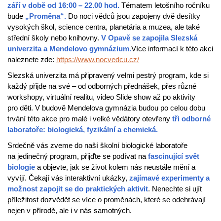
září
v době od 16:00 –
22.00 hod.
Tématem letošního ročníku
bude
„Proměna“.
Do noci vědců jsou zapojeny dvě desítky
vysokých škol, science centra, planetária a muzea, ale také
střední školy nebo knihovny.
V Opavě se zapojila Slezská
univerzita a Mendelovo gymnázium.
Více informací k této akci
naleznete zde:
https://www.nocvedcu.cz/
Slezská univerzita má připravený velmi pestrý program, kde si
každý přijde na své – od odborných přednášek, přes různé
workshopy, virtuální realitu, video Slide show až po aktivity
pro děti. V budově Mendelova gymnázia budou po celou dobu
trvání této akce pro malé i velké vědátory otevřeny
tři odborné
laboratoře: biologická, fyzikální a chemická.
Srdečně vás zveme do naší školní biologické laboratoře
na jedinečný program, přijďte se podívat na
fascinující svět
biologie
a objevte, jak se život kolem nás neustále mění a
vyvíjí. Čekají vás interaktivní ukázky,
zajímavé experimenty a
možnost zapojit
se do praktických aktivit
. Nenechte si ujít
příležitost dozvědět se více o proměnách, které se odehrávají
nejen v přírodě, ale i v nás samotných.