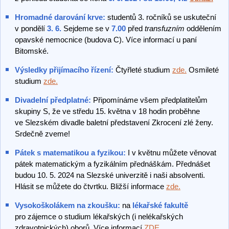
Hromadné darování krve:
studentů 3. ročníků se uskuteční
v pondělí
3. 6.
Sejdeme se v
7.00
před
transfuzním
oddělením
opavské nemocnice (budova C). Více informací u paní
Bitomské.
Výsledky přijímacího řízení:
Čtyřleté studium
zde.
Osmileté
studium
zde.
Divadelní předplatné:
Připomínáme všem předplatitelům
skupiny S, že ve středu 15. května v 18 hodin proběhne
ve Slezském divadle baletní představení Zkrocení zlé ženy.
Srdečně zveme!
Pátek s matematikou a fyzikou:
I v květnu můžete věnovat
pátek matematickým a fyzikálním přednáškám. Přednášet
budou 10. 5. 2024 na Slezské univerzitě i naši absolventi.
Hlásit se můžete do čtvrtku. Bližší informace
zde.
Vysokoškolákem na zkoušku:
na
lékařské fakultě
pro zájemce o studium lékařských (i nelékařských
zdravotnických) oborů. Více informací
ZDE.