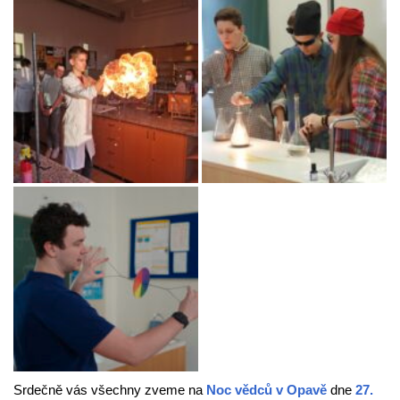
Srdečně vás všechny zveme na
Noc vědců v Opavě
dne
27.