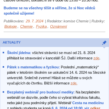
časově omezen, uskuteční se v době od 19:00 – 20:30 hod.
Budeme se na všechny těšit a věříme, že si Noc vědců
společně užijeme!
Publikováno:
29. 7. 2024
| Redaktor: komise Chemie | Rubriky:
Biologie
,
Chemie
,
Fyzika
,
Oznámení
AKTUALITY
Školní jídelna:
všichni strávníci se musí od 21. 8. 2024
přihlásit ke stravování v kanceláři ŠJ. Další informace
zde
.
Pátek s matematikou a fyzikou:
Poslední „matematický“
pátek v letošním školním se uskuteční 14. 6. 2024 na Slezské
univerzitě. Srdečně zveme! Hlásit se můžete u svých
vyučujících do čtvrtku. Bližší informace
zde.
Bezplatný webinář pro budoucí mediky:
Na bezplatném
webináři se dozvíte, podle čeho si vybrat lékařskou fakultu,
nebo jaké jsou podmínky přijetí. Webinář
Cesta na medicínu
z pohledu studenta se koná
6. 6. 2024 od 18:00, viz
odkaz.